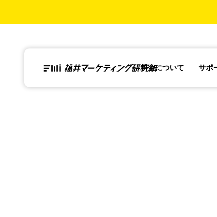
料金について
サポ
中小企業の集客が
お茶の通販ネット
うまくいかない理
ショップ売上拡大
由と解決策｜費用
戦略
を抑えて成果を出
す方法