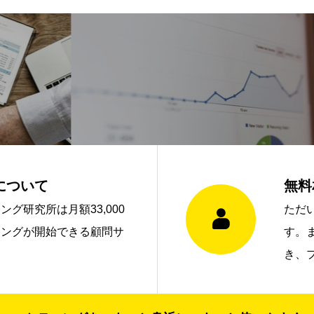
について
無料

グ研究所は月額33,000
ただ
ィングが開始できる顧問サ
す。
き、