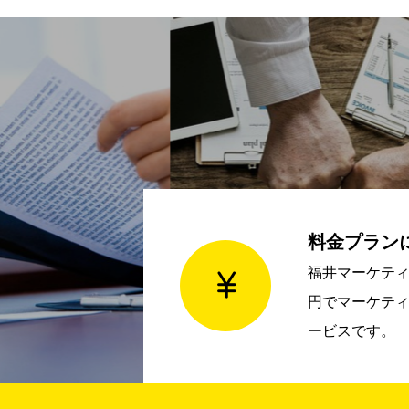
料金プラン

福井マーケティン
円でマーケテ
ービスです。