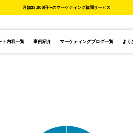
月額33,000円〜のマーケティング顧問サービス
ート内容一覧
事例紹介
マーケティングブログ一覧
よく
【売上アップ成功
オリジナルプリン
の秘訣】戦略的ア
トTシャツの受注
プローチと継続的
制作
取り組みで企業成
長を実現する方法