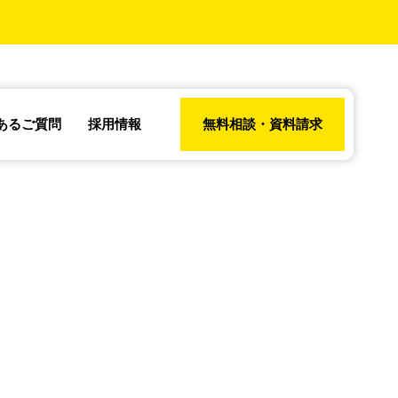
あるご質問
採用情報
無料相談・資料請求
あなたのビジネス
カスタ
アウトドアスタイ
ウェブ
に効く集客方法！
ニーと
ルカフェの集客設
買取申
オンラインとオフ
購買行
計
増加
ラインの成功戦略
し、的
を完全解説
ーチを
う。