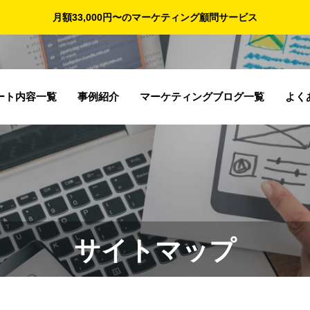
月額33,000円〜のマーケティング顧問サービス
ート内容一覧
事例紹介
マーケティングブログ一覧
よく
【売上アップ成功
あ
オリジナルプリン
ア
の秘訣】戦略的ア
に
トTシャツの受注
ル
プローチと継続的
オ
制作
計
サイトマップ
取り組みで企業成
ラ
長を実現する方法
を