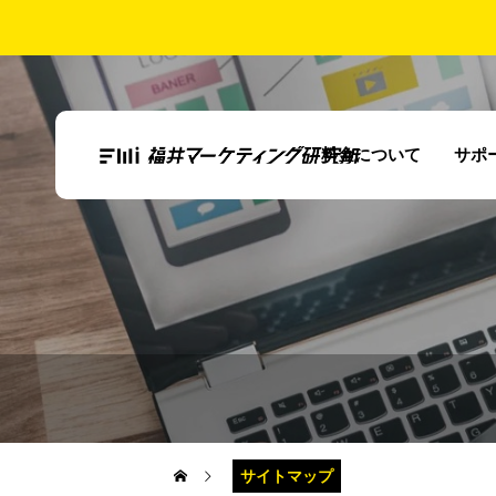
料金について
サポ
中小企業の集客が
お茶の通販ネット
うまくいかない理
ショップ売上拡大
由と解決策｜費用
戦略
を抑えて成果を出
す方法
サイトマップ