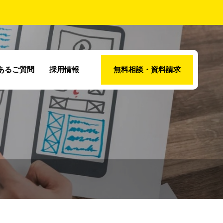
あるご質問
採用情報
無料相談・資料請求
なたのビジネス
カスタマージャ
ウトドアスタイ
ウェブ検索経由
効く集客方法！
ニーとは？顧客
カフェの集客設
買取申し込み獲
ンラインとオフ
購買行動を細分
増加
インの成功戦略
し、的確なアプ
完全解説
ーチを心がけよ
う。